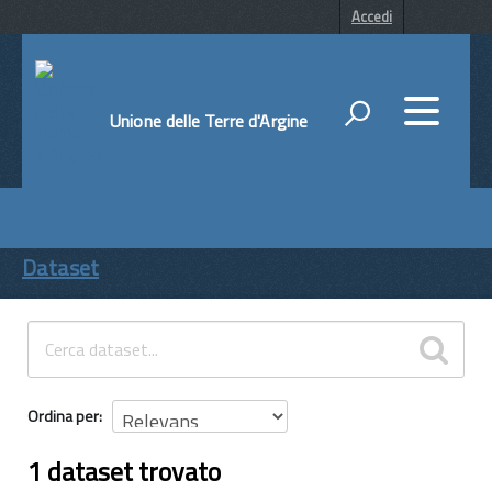
Accedi
Unione delle Terre d'Argine
DATI
ENTI
Dataset
TEMI
INFORMAZIONI
Ordina per
1 dataset trovato