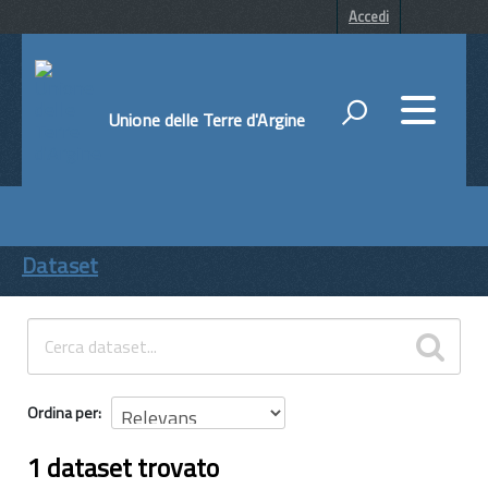
Accedi
Unione delle Terre d'Argine
DATI
ENTI
Dataset
TEMI
INFORMAZIONI
Ordina per
1 dataset trovato