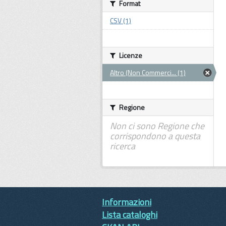
Format
CSV (1)
Licenze
Altro (Non Commerci... (1)
Regione
Non ci sono Regione che
corrispondono a questa
ricerca
Informazioni
Lista cataloghi