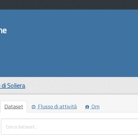
ne
di Soliera
Dataset
Flusso di attività
Om