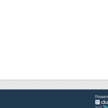
Power
and
Te