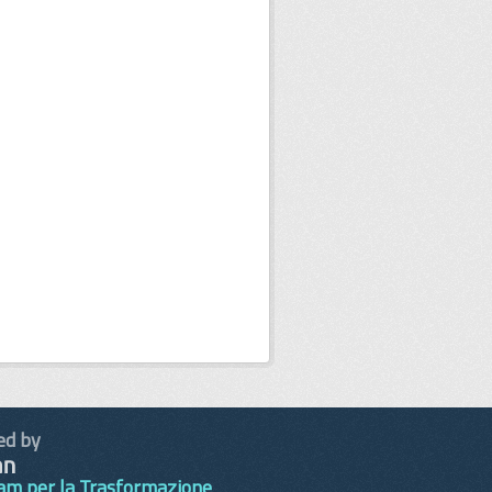
ed by
am per la Trasformazione