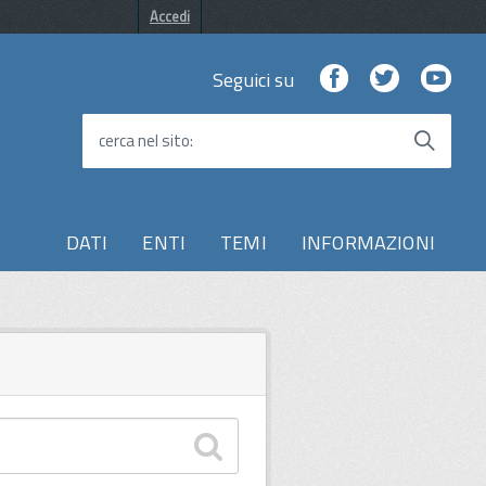
Accedi
Facebook
Twitter
You
Seguici su
cerca nel sito
DATI
ENTI
TEMI
INFORMAZIONI