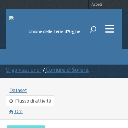
Accedi
Unione delle Terre d'Argine
DATI
ENTI
Organisationer
Comune di Soliera
TEMI
INFORMAZIONI
Dataset
Flusso di attività
Om