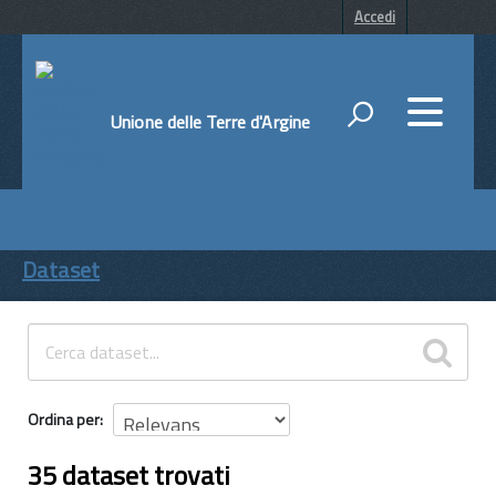
Accedi
Unione delle Terre d'Argine
DATI
ENTI
Dataset
TEMI
INFORMAZIONI
Ordina per
35 dataset trovati